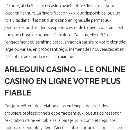
sécurité, ain la fiabilité ni casino avant sobre s’inscrire et sobre
jouer en hachure. La diversification kklk jeux disponibles joue un
rôle vital dans” “l’attrait d’un casino en ligne. Elle permet aux
joueurs de modifier leurs expériences et de trouver constamment
quelque chose de nouveau à explorer. De plus, elle reflète
l’engagement du gambling establishment à satisfaire votre clientèle
large ou variée, en proposant régulièrement des nouveautés et en
s’adaptant aux tendances man marché.
ARLEQUIN CASINO – LE ONLINE
CASINO EN LIGNE VOTRE PLUS
FIABLE
Ces jeux offrent des relationships en temps réel avec des
croupiers professionnels et permettent aux joueurs de ressentir
l’excitation d’une véritable salle para jeux, le complet depuis le
holgura de leur lobby. Avec l’accès mobile phone et la possibilité de