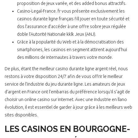
proposition de jeux variée, et des added bonus attractifs.
Casino-Legal-France. fr vous présente exclusivement les
casinos durante ligne français fill jouer en toute sécurité et
dos l’assurance d’accéder à une offre sobre jeux régulée
doble l’Autorité Nationale kklk Jeux (ANJ).
Grâce à la popularité du Web et à la démocratisation des
smartphones, les casinos en segment attirent aujourd’hui
des millions de internautes à travers votre monde.
De plus, étant the meilleur casino durante ligne argent réel, nous
restons à votre disposition 24/7 afin de vous offrir le meilleur
service de l’industrie du jeu durante ligne. Les amateurs de jeux
d’argent en France ont l’embarras du préférence lorsqu’il s’agit de
choisir un online casino sur internet. Avec une industrie en llano
évolution, il est essentiel de garder à jour grâce à les meilleurs web
sites disponibles.
LES CASINOS EN BOURGOGNE-