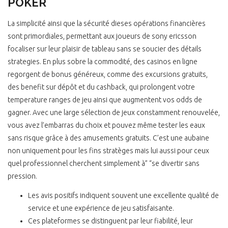
POKER
La simplicité ainsi que la sécurité dieses opérations financières
sont primordiales, permettant aux joueurs de sony ericsson
focaliser sur leur plaisir de tableau sans se soucier des détails
strategies. En plus sobre la commodité, des casinos en ligne
regorgent de bonus généreux, comme des excursions gratuits,
des benefit sur dépôt et du cashback, qui prolongent votre
temperature ranges de jeu ainsi que augmentent vos odds de
gagner. Avec une large sélection de jeux constamment renouvelée,
vous avez l’embarras du choix et pouvez même tester les eaux
sans risque grâce à des amusements gratuits. C’est une aubaine
non uniquement pour les fins stratèges mais lui aussi pour ceux
quel professionnel cherchent simplement à” “se divertir sans
pression.
Les avis positifs indiquent souvent une excellente qualité de
service et une expérience de jeu satisfaisante.
Ces plateformes se distinguent par leur fiabilité, leur