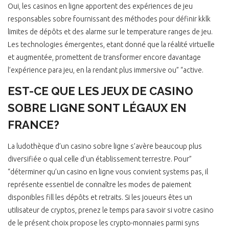
Oui, les casinos en ligne apportent des expériences de jeu
responsables sobre fournissant des méthodes pour définir kklk
limites de dépôts et des alarme sur le temperature ranges de jeu.
Les technologies émergentes, etant donné que la réalité virtuelle
et augmentée, promettent de transformer encore davantage
l’expérience para jeu, en la rendant plus immersive ou” “active.
EST-CE QUE LES JEUX DE CASINO
SOBRE LIGNE SONT LÉGAUX EN
FRANCE?
La ludothèque d’un casino sobre ligne s’avère beaucoup plus
diversifiée o qual celle d’un établissement terrestre. Pour”
“déterminer qu’un casino en ligne vous convient systems pas, il
représente essentiel de connaître les modes de paiement
disponibles fill les dépôts et retraits. Si les joueurs êtes un
utilisateur de cryptos, prenez le temps para savoir si votre casino
de le présent choix propose les crypto-monnaies parmi syns