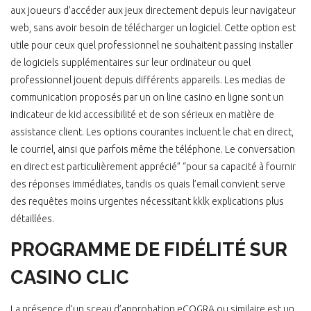
aux joueurs d’accéder aux jeux directement depuis leur navigateur
web, sans avoir besoin de télécharger un logiciel. Cette option est
utile pour ceux quel professionnel ne souhaitent passing installer
de logiciels supplémentaires sur leur ordinateur ou quel
professionnel jouent depuis différents appareils. Les medias de
communication proposés par un on line casino en ligne sont un
indicateur de kid accessibilité et de son sérieux en matière de
assistance client. Les options courantes incluent le chat en direct,
le courriel, ainsi que parfois même the téléphone. Le conversation
en direct est particulièrement apprécié” “pour sa capacité à fournir
des réponses immédiates, tandis os quais l’email convient serve
des requêtes moins urgentes nécessitant kklk explications plus
détaillées.
PROGRAMME DE FIDÉLITÉ SUR
CASINO CLIC
La présence d’un sceau d’approbation eCOGRA ou similaire est un