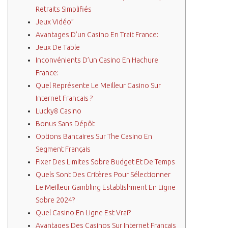
Retraits Simplifiés
Jeux Vidéo”
Avantages D’un Casino En Trait France:
Jeux De Table
Inconvénients D’un Casino En Hachure
France:
Quel Représente Le Meilleur Casino Sur
Internet Francais ?
Lucky8 Casino
Bonus Sans Dépôt
Options Bancaires Sur The Casino En
Segment Français
Fixer Des Limites Sobre Budget Et De Temps
Quels Sont Des Critères Pour Sélectionner
Le Meilleur Gambling Establishment En Ligne
Sobre 2024?
Quel Casino En Ligne Est Vrai?
Avantages Des Casinos Sur Internet Français