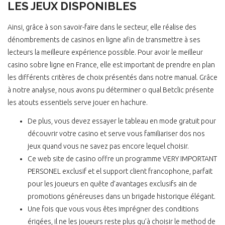
LES JEUX DISPONIBLES
Ainsi, grâce à son savoir-faire dans le secteur, elle réalise des
dénombrements de casinos en ligne afin de transmettre à ses
lecteurs la meilleure expérience possible. Pour avoir le meilleur
casino sobre ligne en France, elle est important de prendre en plan
les différents critères de choix présentés dans notre manual. Grâce
à notre analyse, nous avons pu déterminer o qual Betclic présente
les atouts essentiels serve jouer en hachure.
De plus, vous devez essayer le tableau en mode gratuit pour
découvrir votre casino et serve vous familiariser dos nos
jeux quand vous ne savez pas encore lequel choisir.
Ce web site de casino offre un programme VERY IMPORTANT
PERSONEL exclusif et el support client francophone, parfait
pour les joueurs en quête d’avantages exclusifs ain de
promotions généreuses dans un brigade historique élégant.
Une fois que vous vous êtes imprégner des conditions
érigées, il ne les joueurs reste plus qu’à choisir le method de