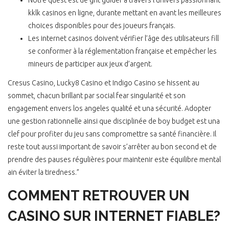
kklk casinos en ligne, durante mettant en avant les meilleures
choices disponibles pour des joueurs français.
Les internet casinos doivent vérifier l’âge des utilisateurs fill
se conformer à la réglementation française et empêcher les
mineurs de participer aux jeux d’argent.
Cresus Casino, Lucky8 Casino et Indigo Casino se hissent au
sommet, chacun brillant par social fear singularité et son
engagement envers los angeles qualité et una sécurité. Adopter
une gestion rationnelle ainsi que disciplinée de boy budget est una
clef pour profiter du jeu sans compromettre sa santé financière. Il
reste tout aussi important de savoir s’arrêter au bon second et de
prendre des pauses régulières pour maintenir este équilibre mental
ain éviter la tiredness.”
COMMENT RETROUVER UN
CASINO SUR INTERNET FIABLE?