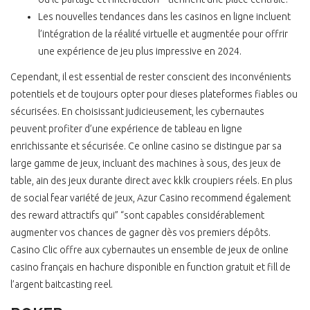
Les nouvelles tendances dans les casinos en ligne incluent
l’intégration de la réalité virtuelle et augmentée pour offrir
une expérience de jeu plus impressive en 2024.
Cependant, il est essential de rester conscient des inconvénients
potentiels et de toujours opter pour dieses plateformes fiables ou
sécurisées. En choisissant judicieusement, les cybernautes
peuvent profiter d’une expérience de tableau en ligne
enrichissante et sécurisée. Ce online casino se distingue par sa
large gamme de jeux, incluant des machines à sous, des jeux de
table, ain des jeux durante direct avec kklk croupiers réels. En plus
de social fear variété de jeux, Azur Casino recommend également
des reward attractifs qui” “sont capables considérablement
augmenter vos chances de gagner dès vos premiers dépôts.
Casino Clic offre aux cybernautes un ensemble de jeux de online
casino français en hachure disponible en function gratuit et fill de
l’argent baitcasting reel.