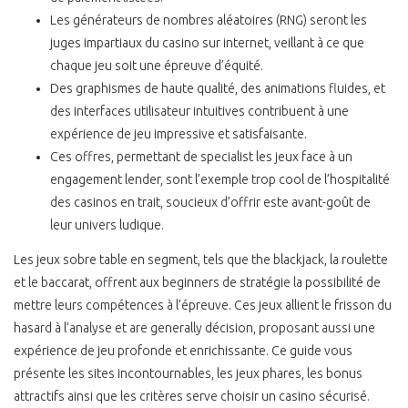
Les générateurs de nombres aléatoires (RNG) seront les
juges impartiaux du casino sur internet, veillant à ce que
chaque jeu soit une épreuve d’équité.
Des graphismes de haute qualité, des animations fluides, et
des interfaces utilisateur intuitives contribuent à une
expérience de jeu impressive et satisfaisante.
Ces offres, permettant de specialist les jeux face à un
engagement lender, sont l’exemple trop cool de l’hospitalité
des casinos en trait, soucieux d’offrir este avant-goût de
leur univers ludique.
Les jeux sobre table en segment, tels que the blackjack, la roulette
et le baccarat, offrent aux beginners de stratégie la possibilité de
mettre leurs compétences à l’épreuve. Ces jeux allient le frisson du
hasard à l’analyse et are generally décision, proposant aussi une
expérience de jeu profonde et enrichissante. Ce guide vous
présente les sites incontournables, les jeux phares, les bonus
attractifs ainsi que les critères serve choisir un casino sécurisé.