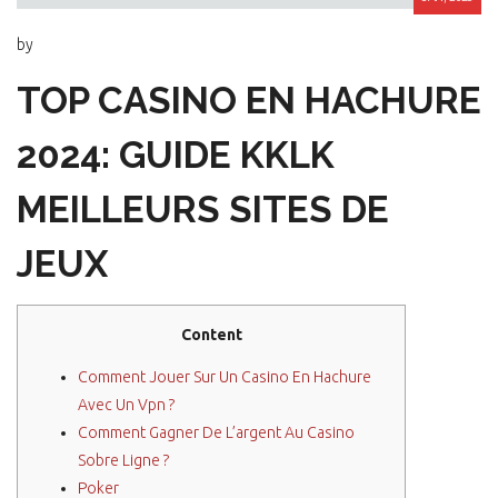
by
TOP CASINO EN HACHURE
2024: GUIDE KKLK
MEILLEURS SITES DE
JEUX
Content
Comment Jouer Sur Un Casino En Hachure
Avec Un Vpn ?
Comment Gagner De L’argent Au Casino
Sobre Ligne ?
Poker