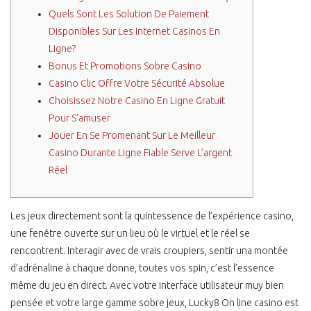
Quels Sont Les Solution De Paiement
Disponibles Sur Les Internet Casinos En
Ligne?
Bonus Et Promotions Sobre Casino
Casino Clic Offre Votre Sécurité Absolue
Choisissez Notre Casino En Ligne Gratuit
Pour S’amuser
Jouer En Se Promenant Sur Le Meilleur
Casino Durante Ligne Fiable Serve L’argent
Réel
Les jeux directement sont la quintessence de l’expérience casino,
une fenêtre ouverte sur un lieu où le virtuel et le réel se
rencontrent. Interagir avec de vrais croupiers, sentir una montée
d’adrénaline à chaque donne, toutes vos spin, c’est l’essence
même du jeu en direct. Avec votre interface utilisateur muy bien
pensée et votre large gamme sobre jeux, Lucky8 On line casino est