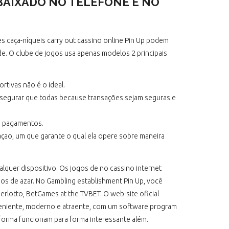
 BAIXADO NO TELEFONE E NO
s caça-níqueis carry out cassino online Pin Up podem
de. O clube de jogos usa apenas modelos 2 principais
rtivas não é o ideal.
 asegurar que todas because transações sejam seguras e
s pagamentos.
açao, um que garante o qual ela opere sobre maneira
lquer dispositivo. Os jogos de no cassino internet
s de azar. No Gambling establishment Pin Up, você
rlotto, BetGames at the TVBET. O web-site oficial
nveniente, moderno e atraente, com um software program
taforma funcionam para forma interessante além.