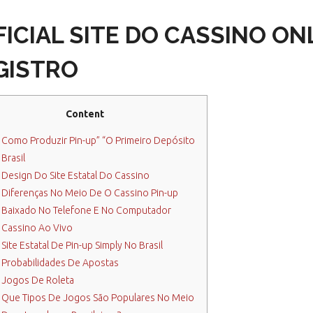
ICIAL SITE DO CASSINO ONL
GISTRO
Content
Como Produzir Pin-up” “O Primeiro Depósito
Brasil
Design Do Site Estatal Do Cassino
Diferenças No Meio De O Cassino Pin-up
Baixado No Telefone E No Computador
Cassino Ao Vivo
Site Estatal De Pin-up Simply No Brasil
Probabilidades De Apostas
Jogos De Roleta
Que Tipos De Jogos São Populares No Meio