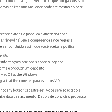
 uma companhia agradável na trata que por ganhos. Você
diomas de transmissão. Você pode até mesmo colocar
recente claroq ue pode. Vale americana cosa
os.” “[newline]Leia e compreenda since regras e
ser concluído assim que você aceitar a política.
he 6%.
ir informações adicionais sobre o jogador.
forma e produzir um depósito.
s Mac OS at the Windows.
átis at the convites para eventos VIP.
r not any botão “Cadastre-se”. Você será solicitado a
l e data de nascimento. Depois de concluir o processo