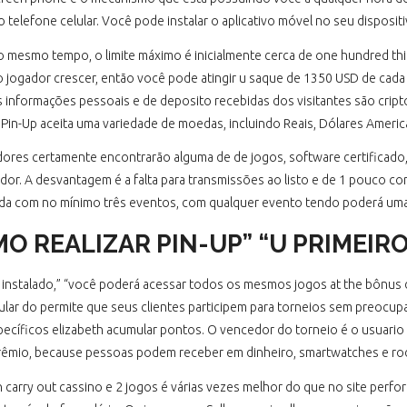
 telefone celular. Você pode instalar o aplicativo móvel no seu disposi
 mesmo tempo, o limite máximo é inicialmente cerca de one hundred thirt
 jogador crescer, então você pode atingir u saque de 1350 USD de cada 
 informações pessoais e de deposito recebidas dos visitantes são cript
Pin-Up aceita uma variedade de moedas, incluindo Reais, Dólares Ameri
ores certamente encontrarão alguma de de jogos, software certificado,
or. A desvantagem é a falta para transmissões ao listo e de 1 pouco com
a com no mínimo três eventos, com qualquer evento tendo poderá uma c
O REALIZAR PIN-UP” “U PRIMEIR
instalado,” “você poderá acessar todos os mesmos jogos at the bônus 
ular do permite que seus clientes participem para torneios sem preoc
pecíficos elizabeth acumular pontos. O vencedor do torneio é o usuari
êmio, because pessoas podem receber em dinheiro, smartwatches e rod
 carry out cassino e 2 jogos é várias vezes melhor do que no site perform 