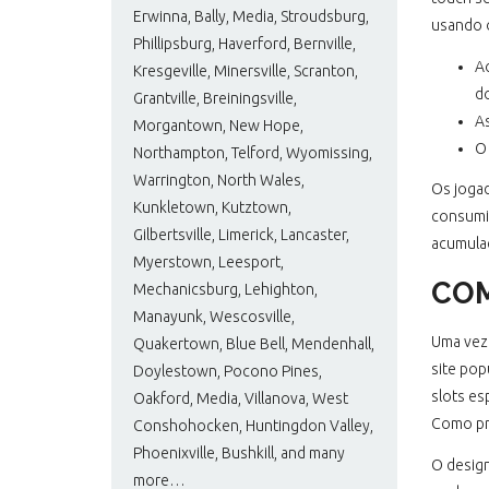
Erwinna, Bally, Media, Stroudsburg,
usando o
Phillipsburg, Haverford, Bernville,
Ao
Kresgeville, Minersville, Scranton,
do
Grantville, Breiningsville,
As
Morgantown, New Hope,
O 
Northampton, Telford, Wyomissing,
Warrington, North Wales,
Os jogad
Kunkletown, Kutztown,
consumid
Gilbertsville, Limerick, Lancaster,
acumulad
Myerstown, Leesport,
COM
Mechanicsburg, Lehighton,
Manayunk, Wescosville,
Uma vez 
Quakertown, Blue Bell, Mendenhall,
site pop
Doylestown, Pocono Pines,
slots es
Oakford, Media, Villanova, West
Como pr
Conshohocken, Huntingdon Valley,
Phoenixville, Bushkill, and many
O design
more…