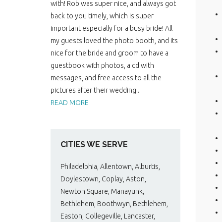
with! Rob was super nice, and always got
back to you timely, which is super
important especially for a busy bride! All
my guests loved the photo booth, and its
nice for the bride and groom to have a
guestbook with photos, a cd with
messages, and free access to all the
pictures after their wedding...
READ MORE
CITIES WE SERVE
Philadelphia, Allentown, Alburtis,
Doylestown, Coplay, Aston,
Newton Square, Manayunk,
Bethlehem, Boothwyn, Bethlehem,
Easton, Collegeville, Lancaster,