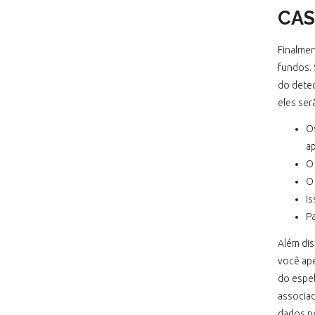
CAS
Finalmen
fundos. 
do detec
eles ser
Os
ap
O 
O 
Is
Pa
Além dis
você ape
do espel
associa
dados pe