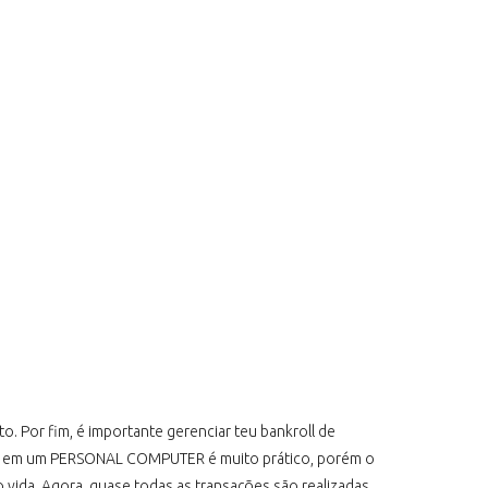
o. Por fim, é importante gerenciar teu bankroll de
ogar em um PERSONAL COMPUTER é muito prático, porém o
ida. Agora, quase todas as transações são realizadas